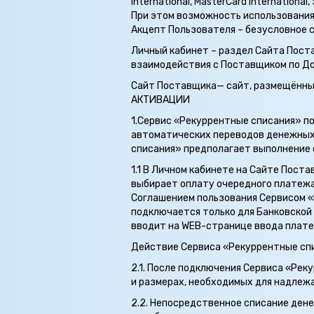
International, MasterCard Internati
При этом возможность использования к
Акцепт Пользователя – безусловное 
Личный кабинет – раздел Сайта Пос
взаимодействия с Поставщиком по До
Сайт Поставщика— сайт, размещённы
АКТИВАЦИИ
1.Сервис «Рекуррентные списания» п
автоматических переводов денежных 
списания» предполагает выполнение
1.1 В Личном кабинете на Сайте Пос
выбирает оплату очередного платежа
Соглашением пользования Сервисом «
подключается только для Банковской
вводит на WEB-странице ввода плате
Действие Сервиса «Рекуррентные сп
2.1. После подключения Сервиса «Ре
и размерах, необходимых для надлеж
2.2. Непосредственное списание ден