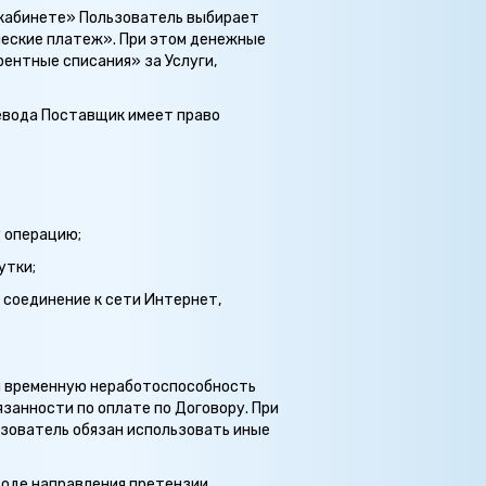
м кабинете» Пользователь выбирает
ческие платеж». При этом денежные
рентные списания» за Услуги,
евода Поставщик имеет право
у операцию;
утки;
 соединение к сети Интернет,
ли временную неработоспособность
занности по оплате по Договору. При
зователь обязан использовать иные
ходе направления претензии.