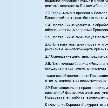
подобное списание в сумме и в срок,
эмитент передается Банком и Процес
2.3. В один момент времени, у Польз
Банковской карте платёжных системы Vis
2.4. Поставщик не хранит и не обраб
обеспечивая лишь запросы в Процесси
2.5. Поставщик не гарантирует возмо
2.6. Пользователь гарантирует, что 
реквизиты Банковской карты при акт
2.7. Совершение действий, предусмотр
2.8. Подключение Сервиса «Рекуррен
осуществляется только при наличии
технической возможности Поставщика
ответственность за невозможность 
2.9. Поставщик имеет право вносить 
письменной форме либо иным доступн
Пользователем, либо телефонограммо
Отключение Сервиса «Рекуррентные 