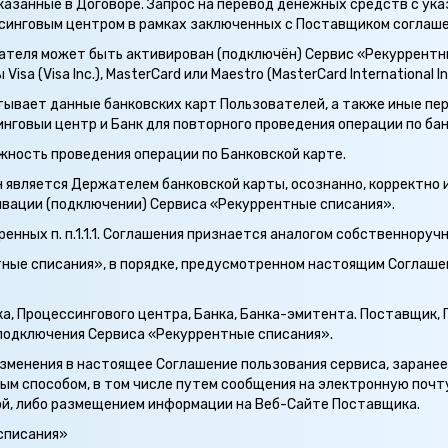
 указанные в Договоре. Запрос на перевод денежных средств с ук
синговым центром в рамках заключенных с Поставщиком соглаше
ователя может быть активирован (подключён) Сервис «Рекуррентн
a (Visa Inc.), MasterCard или Maestro (MasterCard International Inc
атывает данные банковских карт Пользователей, а также иные п
нговыи центр и Банк для повторного проведения операции по ба
жность проведения операции по Банковской карте.
он является Держателем банковской карты, осознанно, корректно
ивации (подключении) Сервиса «Рекуррентные списания».
енных п. п.1.1.1. Соглашения признается аналогом собственноруч
тные списания», в порядке, предусмотренном настоящим Соглаше
, Процессингового центра, Банка, Банка-эмитента. Поставщик, 
подключения Сервиса «Рекуррентные списания».
изменения в настоящее Соглашение пользования сервиса, заранее
ым способом, в том числе путем сообщения на электронную почту
й, либо размещением информации на Веб-Сайте Поставщика.
списания»