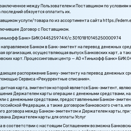
 заключенное между Пользователем и Поставщиком по условиям 
 последний обязуется оплатить их.
вщиком услуги/товара по из ассортимента сайта https://edem.e
лючившее Договор с Поставщиком.
«Тинькофф Банк» БИК:044525974 К/с:30101810145250000974
 направляемое Банком в Банк-эмитент на перевод денежных сред
ая организация, осуществляющая выпуск Банковских карт, а так
вских карт. Процессинговыи центр — АО «Тинькофф Банк» БИК:
 дающее распоряжение Банку-эмитенту на перевод денежных сре
 помощью Сервиса «Рекуррентные списания».
редитная карта, эмитентом которой является Банк-эмитент, явл
ршения Держателем карты операции с денежными средствами, на
 или с денежными средствами, предоставленными Банком-эмитен
ссийской Федерации, а также договором банковского счета, или
го договора между Банком-эмитентом и Держателем карты, при у
ована Держателем карты для оплаты Услуг
а в соответствии с настоящим Соглашением возможна Банковск