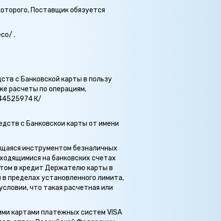
которого, Поставщик обязуется
co/ .
ств с Банковской карты в пользу
же расчеты по операциям,
044525974 К/
дств с Банковскои карты от имени
яющаяся инструментом безналичных
ходящимися на банковских счетах
том в кредит Держателю карты в
 в пределах установленного лимита,
словии, что такая расчетная или
ими картами платежных систем VISA