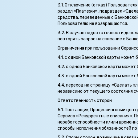
3.1. Отключение (отказ) Пользовател
раздел «Платежи», подраздел «Сдела
средства, переведенные с Банковской
Пользователю не возвращаются.
3.2. В случае недостаточности дене
повторять запрос на списание с Банк
Ограничения при пользовании Сервис
4.1. с одной Банковской карты может 
4.2. с одной Банковской карты может
4.3. с одной Банковской карты может 
4.4. переход на страницу «Сделать п
независимо от текущего состояния с
Ответственность сторон
5.1. Поставщик, Процессинговыи цен
Сервиса «Рекуррентные списания». П
неработоспособности и/или временно
способы исполнения обязанностей по
5.2. Споры сторон, возникшие в связ