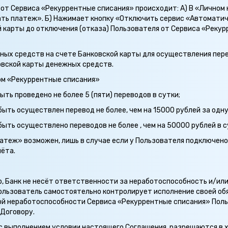
я от Сервиса «Рекуррентные списания» происходит: А) В «Лично
ть платеж». Б) Нажимает кнопку «Отключить сервис «Автомати
 карты до отключения (отказа) Пользователя от Сервиса «Рекур
жных средств на счете Банковской карты для осуществления пер
овской карты денежных средств.
ом «Рекуррентные списания»
быть проведено не более 5 (пяти) переводов в сутки;
 быть осуществлен перевод не более, чем на 15000 рублей за одн
быть осуществлено переводов не более , чем на 50000 рублей в с
латеж» возможен, лишь в случае если у Пользователя подключено
чёта.
тр, Банк не несёт ответственности за неработоспособность и/и
ользователь самостоятельно контролирует исполнение своей обя
й неработоспособности Сервиса «Рекуррентные списания» Поль
 Договору.
и с выполнением условии настоящего Соглашения, разрешаются в 