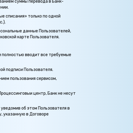
азанием суммы перевода в Банк-
нии.
ые списания» только по одной
.).
ерсональные данные Пользователей,
нковской карте Пользователя.
 и полностью вводит все требуемые
ной подписи Пользователя.
нием пользования сервисом,
Процессинговыи центр, Банк не несут
 уведомив об этом Пользователя в
, указанную в Договоре