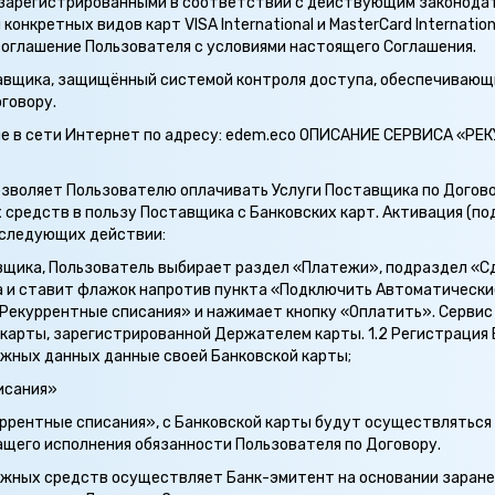
onal, зарегистрированными в соответствии с действующим законо
онкретных видов карт VISA International и MasterCard Internatio
соглашение Пользователя с условиями настоящего Соглашения.
тавщика, защищённый системой контроля доступа, обеспечиваю
говору.
е в сети Интернет по адресу: edem.eco ОПИСАНИЕ СЕРВИСА «Р
озволяет Пользователю оплачивать Услуги Поставщика по Догово
средств в пользу Поставщика с Банковских карт. Активация (п
 следующих действии:
тавщика, Пользователь выбирает раздел «Платежи», подраздел «
 и ставит флажок напротив пункта «Подключить Автоматически
Рекуррентные списания» и нажимает кнопку «Оплатить». Серви
 карты, зарегистрированной Держателем карты. 1.2 Регистрация
жных данных данные своей Банковской карты;
исания»
куррентные списания», с Банковской карты будут осуществлятьс
ащего исполнения обязанности Пользователя по Договору.
ежных средств осуществляет Банк-эмитент на основании заранее