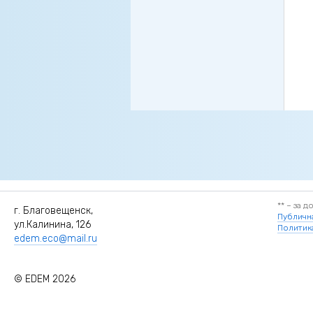
** – за 
г. Благовещенск,
Публичн
ул.Калинина, 126
Политик
edem.eco@mail.ru
© EDEM 2026