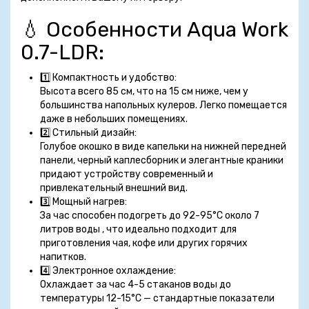
💧 Особенности Aqua Work
0.7-LDR:
1️⃣
Компактность и удобство:
Высота всего 85 см, что на 15 см ниже, чем у
большинства напольных кулеров. Легко помещается
даже в небольших помещениях.
2️⃣
Стильный дизайн:
Голубое окошко в виде капельки на нижней передней
панели, черный каплесборник и элегантные краники
придают устройству современный и
привлекательный внешний вид.
3️⃣
Мощный нагрев:
За час способен подогреть до 92-95°C около 7
литров воды , что идеально подходит для
приготовления чая, кофе или других горячих
напитков.
4️⃣
Электронное охлаждение:
Охлаждает за час 4-5 стаканов воды до
температуры 12-15°C — стандартные показатели